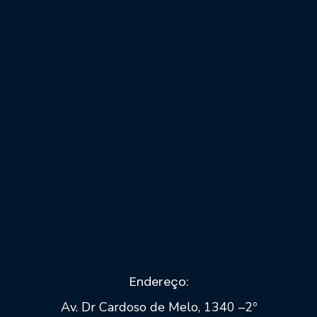
UFV - ARINOS 414 MWp
UFV – MARANGATU 445 MWp
Endereço:
Av. Dr Cardoso de Melo, 1340 –2º